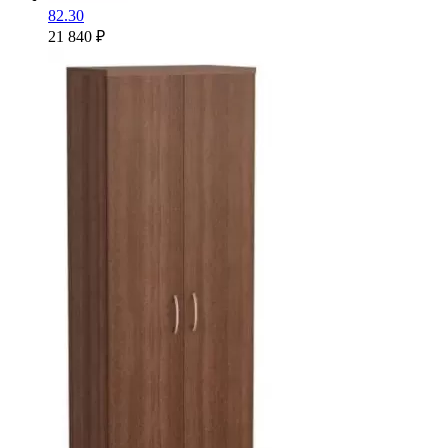
82.30
21 840 ₽