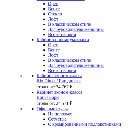
Орех
Венге
Стекло
Лофт
В классическом стиле
Для руководителя женщины
Все категории
Кабинеты премиум-класса
Орех
Венге
Лофт
В классическом стиле
Для руководителя женщины
Все категории
Кабинет эконом-класса
Rio Direct
/ Рио директ
столы от:
34 767 ₽
Кабинет эконом-класса
Born
/ Борн
столы от:
24 571 ₽
Офисные стулья
На полозьях
Сетчатые
С хромированными подлокотниками