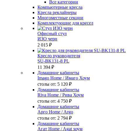
Все категории
Компьютерные кресла
Кресла реклайнеры
Многоместные секции
Комплектующие для кресел
Офисный стул
ИЗО черн
2 015 ₽
Кресло руководителя
SU-BK131-8 PL
11 394 ₽
Домашние кабинеты
Imago Home
/ Имаго Хоум
столы от:
5 120 ₽
Домашние кабинеты
Riva Home
/ Рива Хоум
столы от:
4 750 ₽
Домашние кабинеты
Арго Home
/ Argo
столы от:
2 794 ₽
Домашние кабинеты
Агат Home
/ Agat хоум