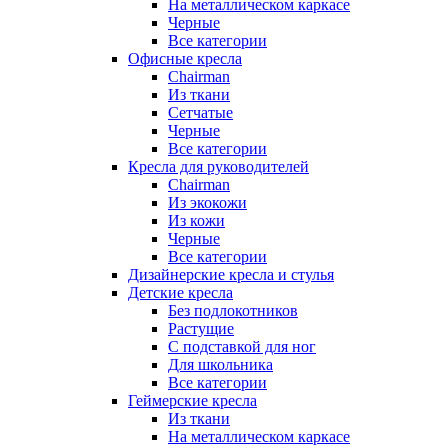
На металлическом каркасе
Черные
Все категории
Офисные кресла
Chairman
Из ткани
Сетчатые
Черные
Все категории
Кресла для руководителей
Chairman
Из экокожи
Из кожи
Черные
Все категории
Дизайнерские кресла и стулья
Детские кресла
Без подлокотников
Растущие
С подставкой для ног
Для школьника
Все категории
Геймерские кресла
Из ткани
На металлическом каркасе