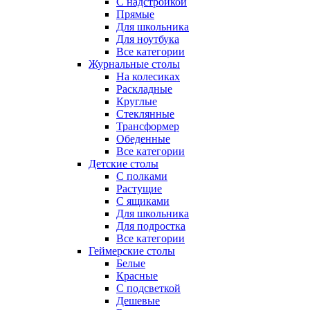
С надстройкой
Прямые
Для школьника
Для ноутбука
Все категории
Журнальные столы
На колесиках
Раскладные
Круглые
Стеклянные
Трансформер
Обеденные
Все категории
Детские столы
С полками
Растущие
С ящиками
Для школьника
Для подростка
Все категории
Геймерские столы
Белые
Красные
С подсветкой
Дешевые