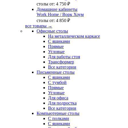
столы от:
4 750 ₽
Домашние кабинеты
Work Home
/ Ворк Хоум
столы от:
4 850 ₽
все товары →
Офисные столы
На металлическом каркасе
С ящиками
Прямые
Угловые
Для работы стоя
Трансформер
Все категории
Письменные столы
С ящиками
С тумбой
Прямые
Угловые
Для офиса
Для подростка
Все категории
Компьютерные столы
С полками
С ящиками