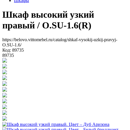
Шкафы
Шкаф высокий узкий
правый
/ O.SU-1.6(R)
https://belovo.vittomebel.ru/catalog/shkaf-vysokij-uzkij-pravyj-
O.SU-1.6/
Код: 89735
89735