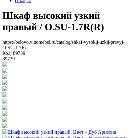
Шкафы
Шкаф высокий узкий
правый
/ O.SU-1.7R(R)
https://belovo.vittomebel.ru/catalog/shkaf-vysokij-uzkij-pravyj-
O.SU-1.7R/
Код: 89739
89739