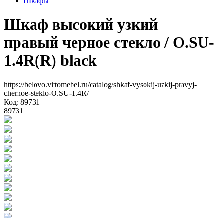
Шкафы
Шкаф высокий узкий
правый черное стекло
/ O.SU-
1.4R(R) black
https://belovo.vittomebel.ru/catalog/shkaf-vysokij-uzkij-pravyj-
chernoe-steklo-O.SU-1.4R/
Код: 89731
89731