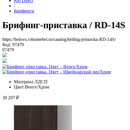
Rio Direct
/
Брифинги
Брифинг-приставка
/ RD-14S
https://belovo.vittomebel.ru/catalog/brifing-pristavka-RD-14S/
Код: 97479
97479
Материал
ЛДСП
Цвет
Венге/Хром
30 207
₽