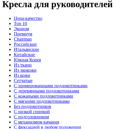
Кресла для руководителей
Цена-качество
Топ 10
Эконом
Премиум
Chairman
Российские
Итальянские
Китайские
Южная Корея
Из ткани
Из экокожи
Из кожи
Сетчатые
С хромированными подлокотниками
С деревянными подлокотниками
С кожаными подлокотниками
С мягкими подлокотниками
Без подлокотников
С низкой спинкой
С подголовником
С механизмом качания
С фиксацией в любом положении