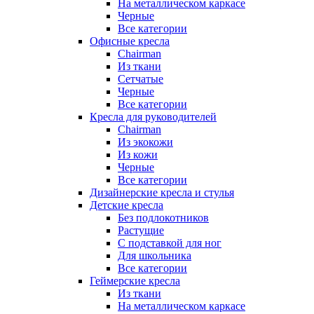
На металлическом каркасе
Черные
Все категории
Офисные кресла
Chairman
Из ткани
Сетчатые
Черные
Все категории
Кресла для руководителей
Chairman
Из экокожи
Из кожи
Черные
Все категории
Дизайнерские кресла и стулья
Детские кресла
Без подлокотников
Растущие
С подставкой для ног
Для школьника
Все категории
Геймерские кресла
Из ткани
На металлическом каркасе