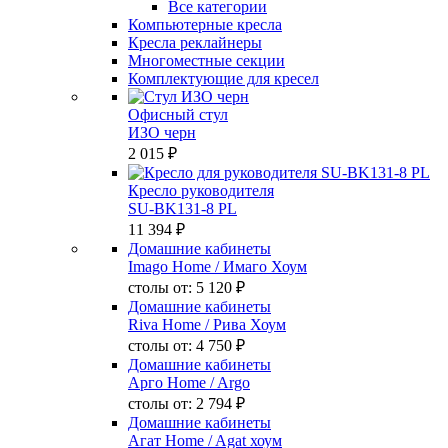
Все категории
Компьютерные кресла
Кресла реклайнеры
Многоместные секции
Комплектующие для кресел
Офисный стул
ИЗО черн
2 015 ₽
Кресло руководителя
SU-BK131-8 PL
11 394 ₽
Домашние кабинеты
Imago Home
/ Имаго Хоум
столы от:
5 120 ₽
Домашние кабинеты
Riva Home
/ Рива Хоум
столы от:
4 750 ₽
Домашние кабинеты
Арго Home
/ Argo
столы от:
2 794 ₽
Домашние кабинеты
Агат Home
/ Agat хоум