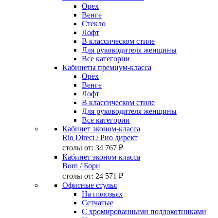
Орех
Венге
Стекло
Лофт
В классическом стиле
Для руководителя женщины
Все категории
Кабинеты премиум-класса
Орех
Венге
Лофт
В классическом стиле
Для руководителя женщины
Все категории
Кабинет эконом-класса
Rio Direct
/ Рио директ
столы от:
34 767 ₽
Кабинет эконом-класса
Born
/ Борн
столы от:
24 571 ₽
Офисные стулья
На полозьях
Сетчатые
С хромированными подлокотниками