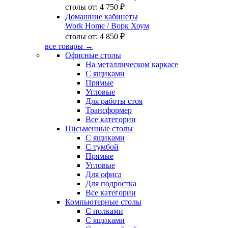
столы от:
4 750 ₽
Домашние кабинеты
Work Home
/ Ворк Хоум
столы от:
4 850 ₽
все товары →
Офисные столы
На металлическом каркасе
С ящиками
Прямые
Угловые
Для работы стоя
Трансформер
Все категории
Письменные столы
С ящиками
С тумбой
Прямые
Угловые
Для офиса
Для подростка
Все категории
Компьютерные столы
С полками
С ящиками