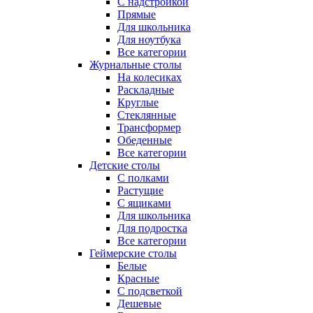
С надстройкой
Прямые
Для школьника
Для ноутбука
Все категории
Журнальные столы
На колесиках
Раскладные
Круглые
Стеклянные
Трансформер
Обеденные
Все категории
Детские столы
С полками
Растущие
С ящиками
Для школьника
Для подростка
Все категории
Геймерские столы
Белые
Красные
С подсветкой
Дешевые