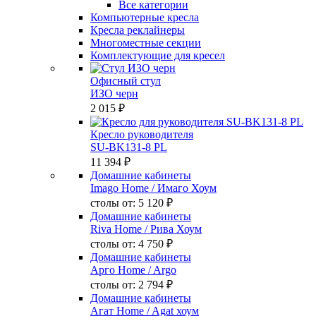
Все категории
Компьютерные кресла
Кресла реклайнеры
Многоместные секции
Комплектующие для кресел
Офисный стул
ИЗО черн
2 015 ₽
Кресло руководителя
SU-BK131-8 PL
11 394 ₽
Домашние кабинеты
Imago Home
/ Имаго Хоум
столы от:
5 120 ₽
Домашние кабинеты
Riva Home
/ Рива Хоум
столы от:
4 750 ₽
Домашние кабинеты
Арго Home
/ Argo
столы от:
2 794 ₽
Домашние кабинеты
Агат Home
/ Agat хоум