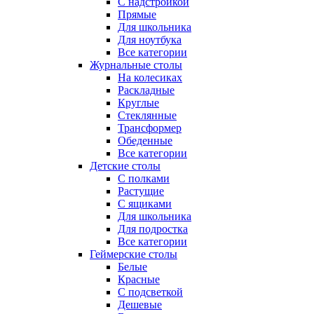
С надстройкой
Прямые
Для школьника
Для ноутбука
Все категории
Журнальные столы
На колесиках
Раскладные
Круглые
Стеклянные
Трансформер
Обеденные
Все категории
Детские столы
С полками
Растущие
С ящиками
Для школьника
Для подростка
Все категории
Геймерские столы
Белые
Красные
С подсветкой
Дешевые