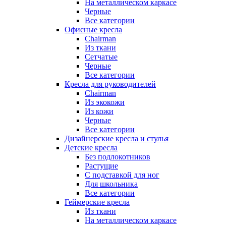
На металлическом каркасе
Черные
Все категории
Офисные кресла
Chairman
Из ткани
Сетчатые
Черные
Все категории
Кресла для руководителей
Chairman
Из экокожи
Из кожи
Черные
Все категории
Дизайнерские кресла и стулья
Детские кресла
Без подлокотников
Растущие
С подставкой для ног
Для школьника
Все категории
Геймерские кресла
Из ткани
На металлическом каркасе