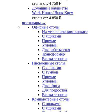
столы от:
4 750 ₽
Домашние кабинеты
Work Home
/ Ворк Хоум
столы от:
4 850 ₽
все товары →
Офисные столы
На металлическом каркасе
С ящиками
Прямые
Угловые
Для работы стоя
Трансформер
Все категории
Письменные столы
С ящиками
С тумбой
Прямые
Угловые
Для офиса
Для подростка
Все категории
Компьютерные столы
С полками
С ящиками