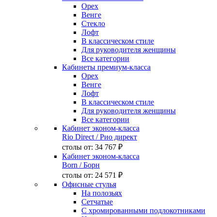
Орех
Венге
Стекло
Лофт
В классическом стиле
Для руководителя женщины
Все категории
Кабинеты премиум-класса
Орех
Венге
Лофт
В классическом стиле
Для руководителя женщины
Все категории
Кабинет эконом-класса
Rio Direct
/ Рио директ
столы от:
34 767 ₽
Кабинет эконом-класса
Born
/ Борн
столы от:
24 571 ₽
Офисные стулья
На полозьях
Сетчатые
С хромированными подлокотниками