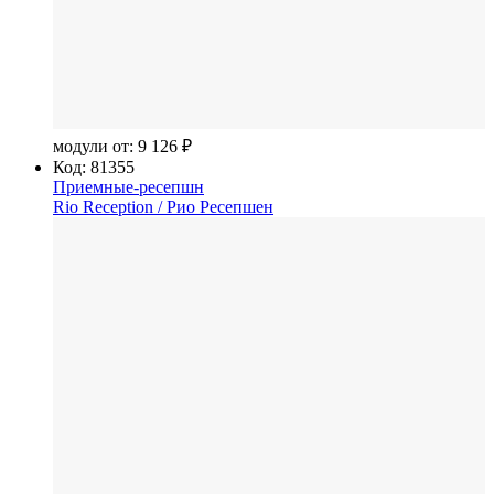
модули от:
9 126 ₽
Код: 81355
Приемные-ресепшн
Rio Reception
/ Рио Ресепшен