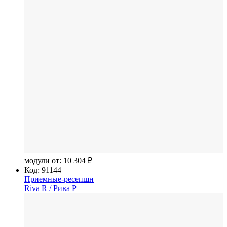
модули от:
10 304 ₽
Код: 91144
Приемные-ресепшн
Riva R
/ Рива Р