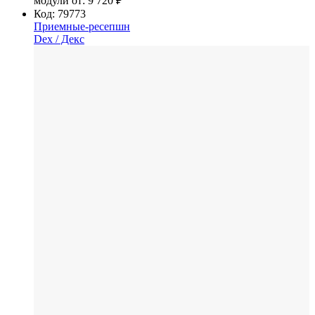
модули от:
9 720 ₽
Код: 79773
Приемные-ресепшн
Dex
/ Декс