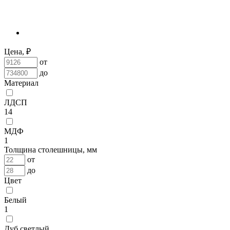
Цена, ₽
от
до
Материал
ЛДСП
14
МДФ
1
Толщина столешницы, мм
от
до
Цвет
Белый
1
Дуб светлый