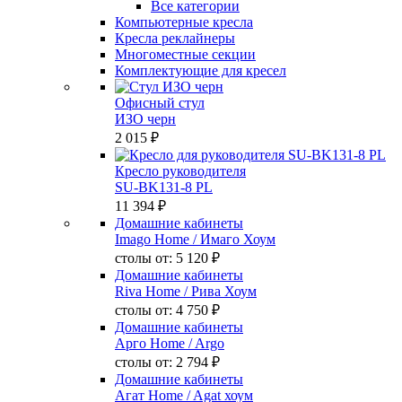
Все категории
Компьютерные кресла
Кресла реклайнеры
Многоместные секции
Комплектующие для кресел
Офисный стул
ИЗО черн
2 015 ₽
Кресло руководителя
SU-BK131-8 PL
11 394 ₽
Домашние кабинеты
Imago Home
/ Имаго Хоум
столы от:
5 120 ₽
Домашние кабинеты
Riva Home
/ Рива Хоум
столы от:
4 750 ₽
Домашние кабинеты
Арго Home
/ Argo
столы от:
2 794 ₽
Домашние кабинеты
Агат Home
/ Agat хоум