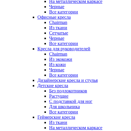
На металлическом каркасе
Черные
Все категории
Офисные кресла
Chairman
Из ткани
Сетчатые
Черные
Все категории
Кресла для руководителей
Chairman
Из экокожи
Из кожи
Черные
Все категории
Дизайнерские кресла и стулья
Детские кресла
Без подлокотников
Растущие
С подставкой для ног
Для школьника
Все категории
Геймерские кресла
Из ткани
На металлическом каркасе