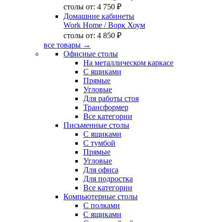
столы от:
4 750 ₽
Домашние кабинеты
Work Home
/ Ворк Хоум
столы от:
4 850 ₽
все товары →
Офисные столы
На металлическом каркасе
С ящиками
Прямые
Угловые
Для работы стоя
Трансформер
Все категории
Письменные столы
С ящиками
С тумбой
Прямые
Угловые
Для офиса
Для подростка
Все категории
Компьютерные столы
С полками
С ящиками