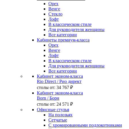
Орех
Венге
Стекло
Лофт
В классическом стиле
Для руководителя женщины
Все категории
Кабинеты премиум-класса
Орех
Венге
Лофт
В классическом стиле
Для руководителя женщины
Все категории
Кабинет эконом-класса
Rio Direct
/ Рио директ
столы от:
34 767 ₽
Кабинет эконом-класса
Born
/ Борн
столы от:
24 571 ₽
Офисные стулья
На полозьях
Сетчатые
С хромированными подлокотниками