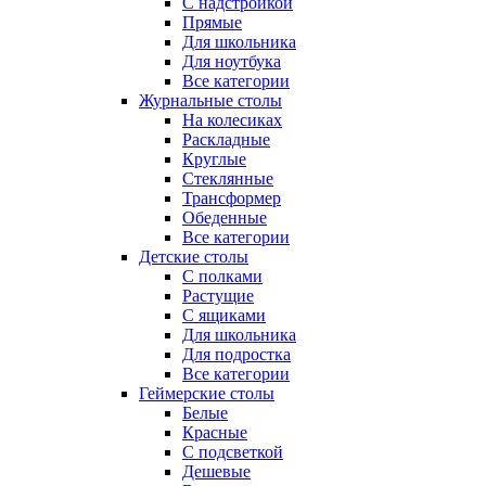
С надстройкой
Прямые
Для школьника
Для ноутбука
Все категории
Журнальные столы
На колесиках
Раскладные
Круглые
Стеклянные
Трансформер
Обеденные
Все категории
Детские столы
С полками
Растущие
С ящиками
Для школьника
Для подростка
Все категории
Геймерские столы
Белые
Красные
С подсветкой
Дешевые