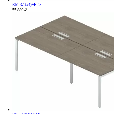
RM-3.1(x4)+F-53
55 880 ₽