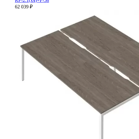
RP-2.1(x4)+F-58
62 039 ₽