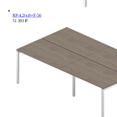
RP-4.2(x4)+F-56
51 303 ₽