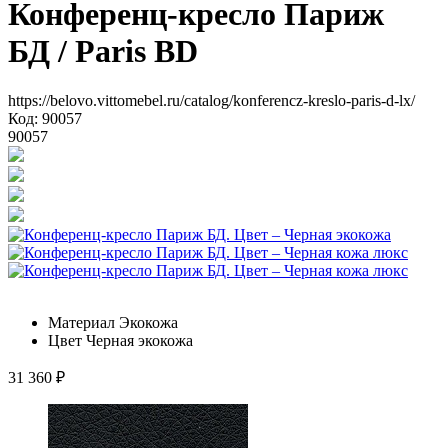
Конференц-кресло Париж
БД
/ Paris BD
https://belovo.vittomebel.ru/catalog/konferencz-kreslo-paris-d-lx/
Код: 90057
90057
Материал
Экокожа
Цвет
Черная экокожа
31 360
₽