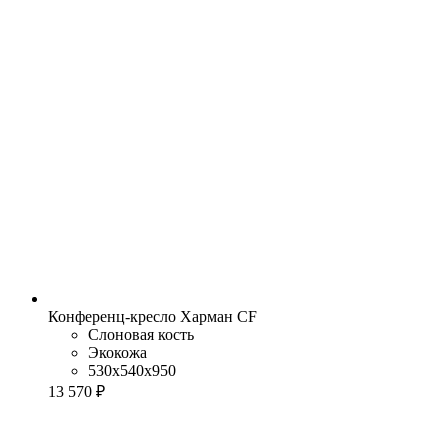
Конференц-кресло Харман CF
Слоновая кость
Экокожа
530x540x950
13 570 ₽