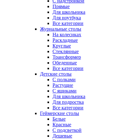
С надстройкой
Прямые
Для школьника
Для ноутбука
Все категории
Журнальные столы
На колесиках
Раскладные
Круглые
Стеклянные
Трансформер
Обеденные
Все категории
Детские столы
С полками
Растущие
С ящиками
Для школьника
Для подростка
Все категории
Геймерские столы
Белые
Красные
С подсветкой
Дешевые