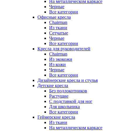
На металлическом каркасе
Черные
Все категории
Офисные кресла
Chairman
Из ткани
Сетчатые
Черные
Все категории
Кресла для руководителей
Chairman
Из экокожи
Из кожи
Черные
Все категории
Дизайнерские кресла и стулья
Детские кресла
Без подлокотников
Растущие
С подставкой для ног
Для школьника
Все категории
Геймерские кресла
Из ткани
На металлическом каркасе