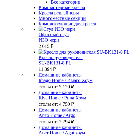
Все категории
Компьютерные кресла
Кресла реклайнеры
Многоместные секции
Комплектующие для кресел
Офисный стул
ИЗО черн
2 015 ₽
Кресло руководителя
SU-BK131-8 PL
11 394 ₽
Домашние кабинеты
Imago Home
/ Имаго Хоум
столы от:
5 120 ₽
Домашние кабинеты
Riva Home
/ Рива Хоум
столы от:
4 750 ₽
Домашние кабинеты
Арго Home
/ Argo
столы от:
2 794 ₽
Домашние кабинеты
Агат Home
/ Agat хоум