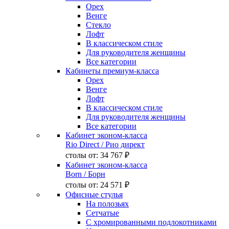
Орех
Венге
Стекло
Лофт
В классическом стиле
Для руководителя женщины
Все категории
Кабинеты премиум-класса
Орех
Венге
Лофт
В классическом стиле
Для руководителя женщины
Все категории
Кабинет эконом-класса
Rio Direct
/ Рио директ
столы от:
34 767 ₽
Кабинет эконом-класса
Born
/ Борн
столы от:
24 571 ₽
Офисные стулья
На полозьях
Сетчатые
С хромированными подлокотниками