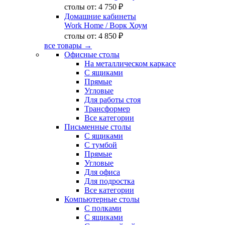
столы от:
4 750 ₽
Домашние кабинеты
Work Home
/ Ворк Хоум
столы от:
4 850 ₽
все товары →
Офисные столы
На металлическом каркасе
С ящиками
Прямые
Угловые
Для работы стоя
Трансформер
Все категории
Письменные столы
С ящиками
С тумбой
Прямые
Угловые
Для офиса
Для подростка
Все категории
Компьютерные столы
С полками
С ящиками