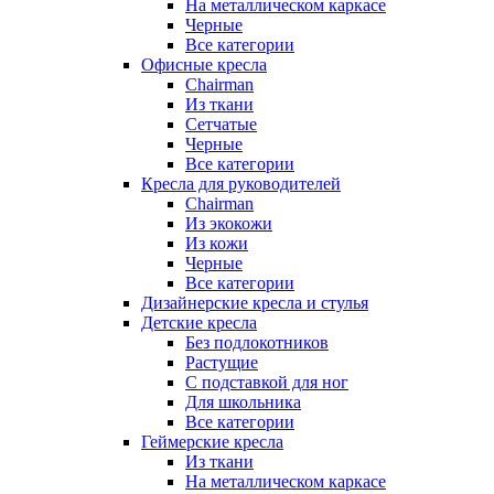
На металлическом каркасе
Черные
Все категории
Офисные кресла
Chairman
Из ткани
Сетчатые
Черные
Все категории
Кресла для руководителей
Chairman
Из экокожи
Из кожи
Черные
Все категории
Дизайнерские кресла и стулья
Детские кресла
Без подлокотников
Растущие
С подставкой для ног
Для школьника
Все категории
Геймерские кресла
Из ткани
На металлическом каркасе