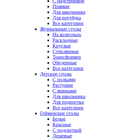
С надстройкой
Прямые
Для школьника
Для ноутбука
Все категории
Журнальные столы
На колесиках
Раскладные
Круглые
Стеклянные
Трансформер
Обеденные
Все категории
Детские столы
С полками
Растущие
С ящиками
Для школьника
Для подростка
Все категории
Геймерские столы
Белые
Красные
С подсветкой
Дешевые