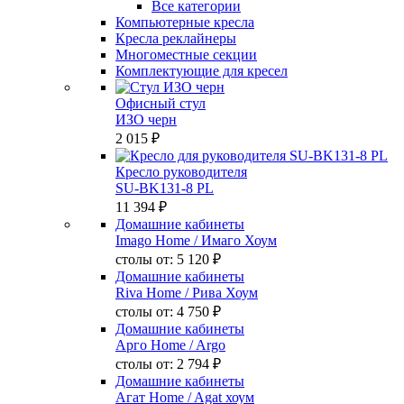
Все категории
Компьютерные кресла
Кресла реклайнеры
Многоместные секции
Комплектующие для кресел
Офисный стул
ИЗО черн
2 015 ₽
Кресло руководителя
SU-BK131-8 PL
11 394 ₽
Домашние кабинеты
Imago Home
/ Имаго Хоум
столы от:
5 120 ₽
Домашние кабинеты
Riva Home
/ Рива Хоум
столы от:
4 750 ₽
Домашние кабинеты
Арго Home
/ Argo
столы от:
2 794 ₽
Домашние кабинеты
Агат Home
/ Agat хоум