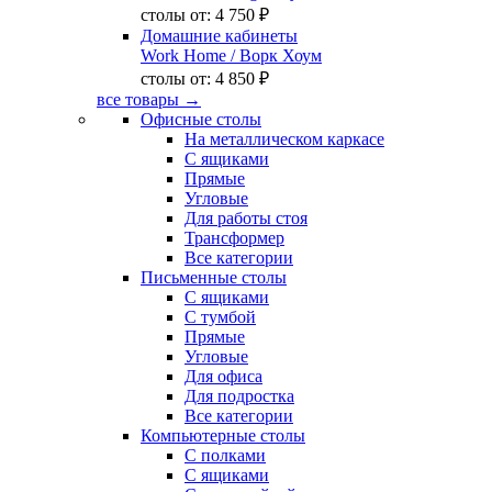
столы от:
4 750 ₽
Домашние кабинеты
Work Home
/ Ворк Хоум
столы от:
4 850 ₽
все товары →
Офисные столы
На металлическом каркасе
С ящиками
Прямые
Угловые
Для работы стоя
Трансформер
Все категории
Письменные столы
С ящиками
С тумбой
Прямые
Угловые
Для офиса
Для подростка
Все категории
Компьютерные столы
С полками
С ящиками