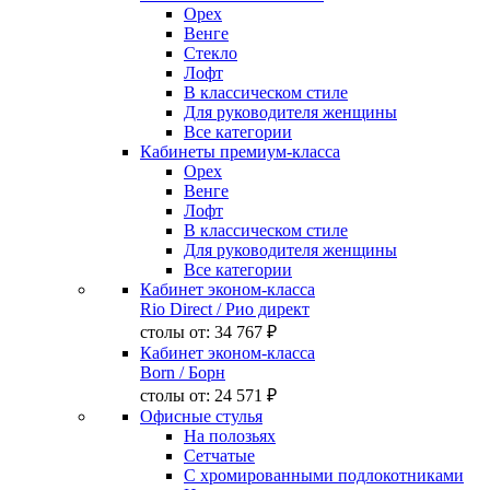
Орех
Венге
Стекло
Лофт
В классическом стиле
Для руководителя женщины
Все категории
Кабинеты премиум-класса
Орех
Венге
Лофт
В классическом стиле
Для руководителя женщины
Все категории
Кабинет эконом-класса
Rio Direct
/ Рио директ
столы от:
34 767 ₽
Кабинет эконом-класса
Born
/ Борн
столы от:
24 571 ₽
Офисные стулья
На полозьях
Сетчатые
С хромированными подлокотниками