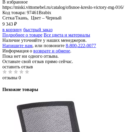
В избранное
https://miski.vittomebel.ru/catalog/ofisnoe-kreslo-victory-mg-016/
Код товара: 97461
Brabix
Сетка/Ткань
, Цвет –
Черный
9 343
₽
в корзину
быстрый заказ
Подробнее о товаре
Все цвета и материалы
Наличие уточняйте у наших менеджеров.
Напишите нам
, или позвоните
8-800-222-0077
Информация о
возврате и обмене
.
Пока нет ни одного отзыва.
Оставьте свой отзыв прямо сейчас.
оставить отзыв
отзывы 0
Похожие товары