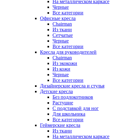
На металлическом каркасе
Черные
Все категории
Офисные кресла
Chairman
Из ткани
Сетчатые
Черные
Все категории
Кресла для руководителей
Chairman
Из экокожи
Из кожи
Черные
Все категории
Дизайнерские кресла и стулья
Детские кресла
Без подлокотников
Растущие
С подставкой для ног
Для школьника
Все категории
Геймерские кресла
Из ткани
На металлическом каркасе