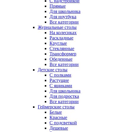
С надстройкой
Прямые
Для школьника
Для ноутбука
Все категории
Журнальные столы
На колесиках
Раскладные
Круглые
Стеклянные
Трансформер
Обеденные
Все категории
Детские столы
С полками
Растущие
С ящиками
Для школьника
Для подростка
Все категории
Геймерские столы
Белые
Красные
С подсветкой
Дешевые