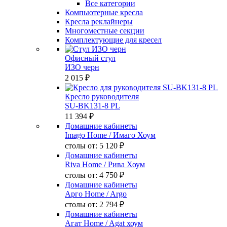
Все категории
Компьютерные кресла
Кресла реклайнеры
Многоместные секции
Комплектующие для кресел
Офисный стул
ИЗО черн
2 015 ₽
Кресло руководителя
SU-BK131-8 PL
11 394 ₽
Домашние кабинеты
Imago Home
/ Имаго Хоум
столы от:
5 120 ₽
Домашние кабинеты
Riva Home
/ Рива Хоум
столы от:
4 750 ₽
Домашние кабинеты
Арго Home
/ Argo
столы от:
2 794 ₽
Домашние кабинеты
Агат Home
/ Agat хоум