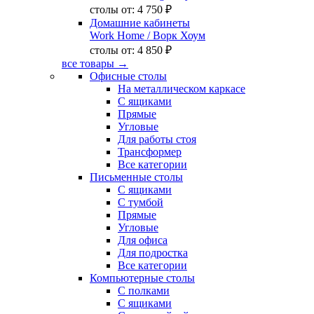
столы от:
4 750 ₽
Домашние кабинеты
Work Home
/ Ворк Хоум
столы от:
4 850 ₽
все товары →
Офисные столы
На металлическом каркасе
С ящиками
Прямые
Угловые
Для работы стоя
Трансформер
Все категории
Письменные столы
С ящиками
С тумбой
Прямые
Угловые
Для офиса
Для подростка
Все категории
Компьютерные столы
С полками
С ящиками