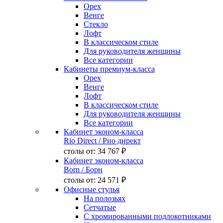
Орех
Венге
Стекло
Лофт
В классическом стиле
Для руководителя женщины
Все категории
Кабинеты премиум-класса
Орех
Венге
Лофт
В классическом стиле
Для руководителя женщины
Все категории
Кабинет эконом-класса
Rio Direct
/ Рио директ
столы от:
34 767 ₽
Кабинет эконом-класса
Born
/ Борн
столы от:
24 571 ₽
Офисные стулья
На полозьях
Сетчатые
С хромированными подлокотниками