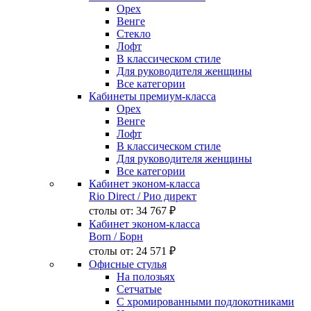
Орех
Венге
Стекло
Лофт
В классическом стиле
Для руководителя женщины
Все категории
Кабинеты премиум-класса
Орех
Венге
Лофт
В классическом стиле
Для руководителя женщины
Все категории
Кабинет эконом-класса
Rio Direct
/ Рио директ
столы от:
34 767 ₽
Кабинет эконом-класса
Born
/ Борн
столы от:
24 571 ₽
Офисные стулья
На полозьях
Сетчатые
С хромированными подлокотниками