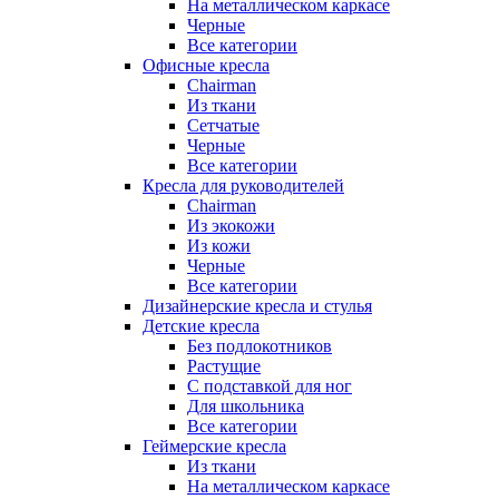
На металлическом каркасе
Черные
Все категории
Офисные кресла
Chairman
Из ткани
Сетчатые
Черные
Все категории
Кресла для руководителей
Chairman
Из экокожи
Из кожи
Черные
Все категории
Дизайнерские кресла и стулья
Детские кресла
Без подлокотников
Растущие
С подставкой для ног
Для школьника
Все категории
Геймерские кресла
Из ткани
На металлическом каркасе