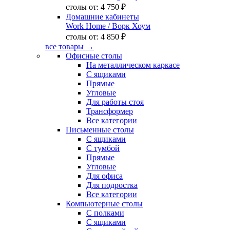
столы от:
4 750 ₽
Домашние кабинеты
Work Home
/ Ворк Хоум
столы от:
4 850 ₽
все товары →
Офисные столы
На металлическом каркасе
С ящиками
Прямые
Угловые
Для работы стоя
Трансформер
Все категории
Письменные столы
С ящиками
С тумбой
Прямые
Угловые
Для офиса
Для подростка
Все категории
Компьютерные столы
С полками
С ящиками