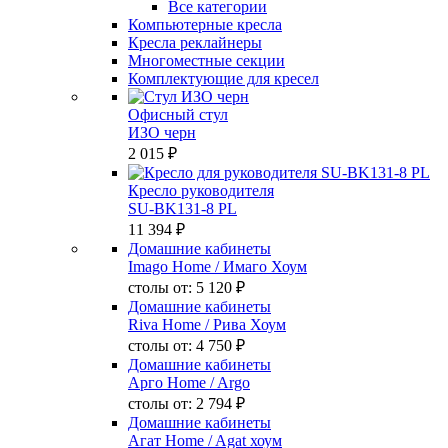
Все категории
Компьютерные кресла
Кресла реклайнеры
Многоместные секции
Комплектующие для кресел
Офисный стул
ИЗО черн
2 015 ₽
Кресло руководителя
SU-BK131-8 PL
11 394 ₽
Домашние кабинеты
Imago Home
/ Имаго Хоум
столы от:
5 120 ₽
Домашние кабинеты
Riva Home
/ Рива Хоум
столы от:
4 750 ₽
Домашние кабинеты
Арго Home
/ Argo
столы от:
2 794 ₽
Домашние кабинеты
Агат Home
/ Agat хоум