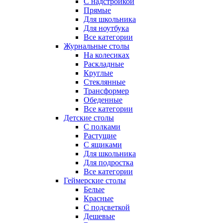
С надстройкой
Прямые
Для школьника
Для ноутбука
Все категории
Журнальные столы
На колесиках
Раскладные
Круглые
Стеклянные
Трансформер
Обеденные
Все категории
Детские столы
С полками
Растущие
С ящиками
Для школьника
Для подростка
Все категории
Геймерские столы
Белые
Красные
С подсветкой
Дешевые