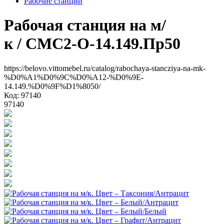
Рабочие станции
Рабочая станция на м/
к
/ СМС2-О-14.149.Пр50
https://belovo.vittomebel.ru/catalog/rabochaya-stancziya-na-mk-
%D0%A1%D0%9C%D0%A12-%D0%9E-
14.149.%D0%9F%D1%8050/
Код: 97140
97140