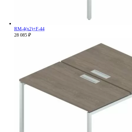
RM-4(x2)+F-44
28 085 ₽