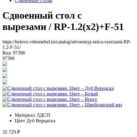
Сдвоенные столы
Сдвоенный стол с
вырезами
/ RP-1.2(x2)+F-51
https://belovo.vittomebel.ru/catalog/sdvoennyj-stol-s-vyrezami-RP-
1.2-F-51/
Код: 97396
97396
Материал
ЛДСП
Цвет
Дуб Верцаска
35 729
₽