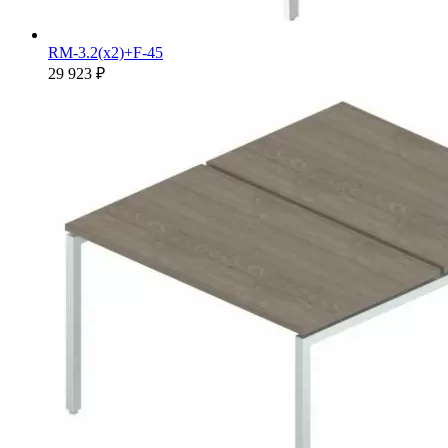
RM-3.2(x2)+F-45
29 923 ₽