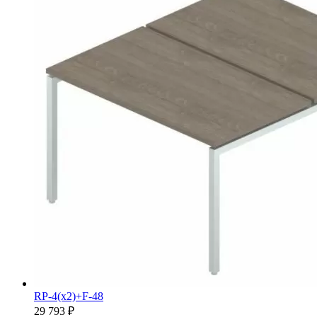
RP-4(x2)+F-48
29 793 ₽