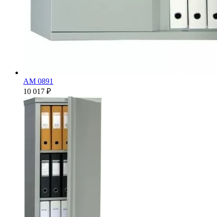
AM 0891
10 017 ₽