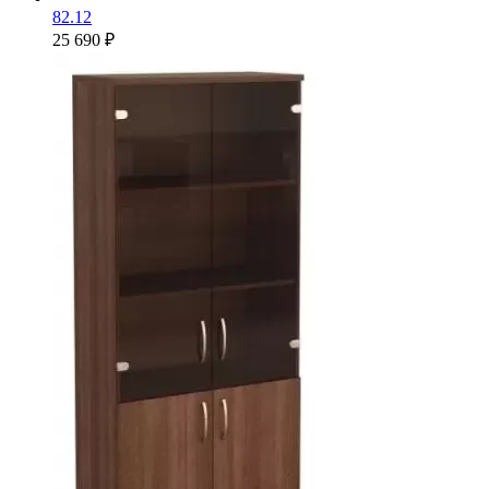
82.12
25 690 ₽