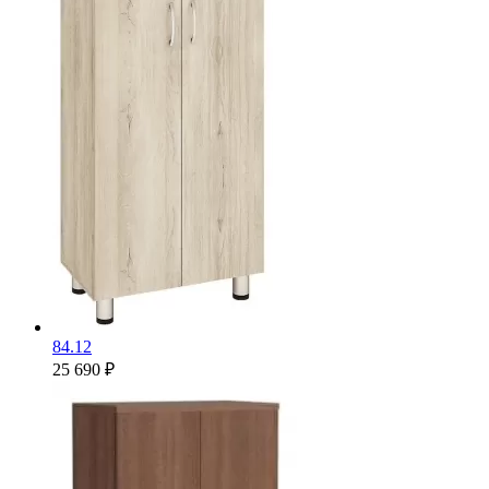
84.12
25 690 ₽