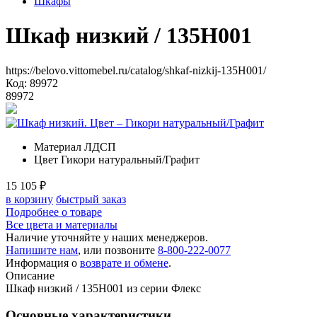
Шкафы
Шкаф низкий
/ 135H001
https://belovo.vittomebel.ru/catalog/shkaf-nizkij-135H001/
Код: 89972
89972
Материал
ЛДСП
Цвет
Гикори натуральный/Графит
15 105
₽
в корзину
быстрый заказ
Подробнее о товаре
Все цвета и материалы
Наличие уточняйте у наших менеджеров.
Напишите нам
, или позвоните
8-800-222-0077
Информация о
возврате и обмене
.
Описание
Шкаф низкий / 135H001 из серии Флекс
Основные характеристики