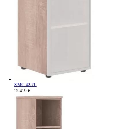
XMC 42.7L
15 419 ₽