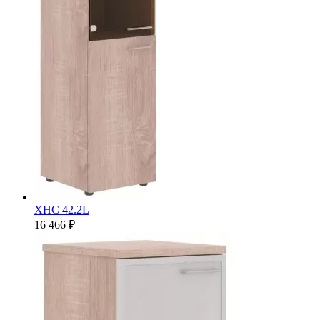
XHC 42.2L
16 466 ₽