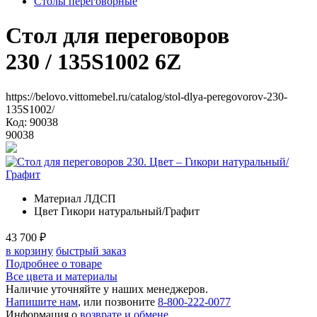
Столы переговорные
Стол для переговоров
230
/ 135S1002 6Z
https://belovo.vittomebel.ru/catalog/stol-dlya-peregovorov-230-
135S1002/
Код: 90038
90038
Материал
ЛДСП
Цвет
Гикори натуральный/Графит
43 700
₽
в корзину
быстрый заказ
Подробнее о товаре
Все цвета и материалы
Наличие уточняйте у наших менеджеров.
Напишите нам
, или позвоните
8-800-222-0077
Информация о
возврате и обмене
.