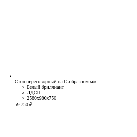
Стол переговорный на О-образном м/к
Белый бриллиант
ЛДСП
2580x980x750
59 750 ₽