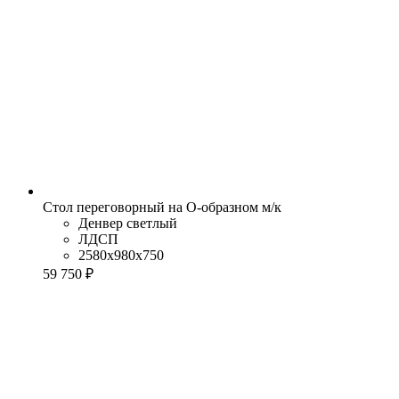
Стол переговорный на О-образном м/к
Денвер светлый
ЛДСП
2580x980x750
59 750 ₽