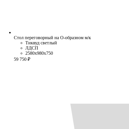
Стол переговорный на О-образном м/к
Тиквуд светлый
ЛДСП
2580x980x750
59 750 ₽