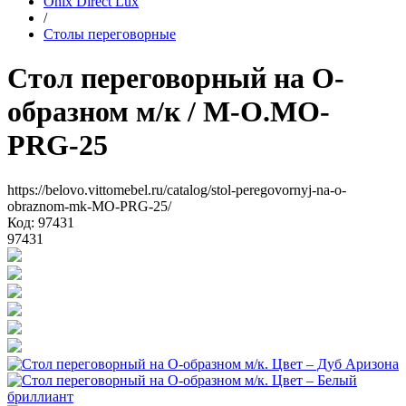
Onix Direct Lux
/
Столы переговорные
Стол переговорный на О-
образном м/к
/ M-O.MO-
PRG-25
https://belovo.vittomebel.ru/catalog/stol-peregovornyj-na-o-
obraznom-mk-MO-PRG-25/
Код: 97431
97431