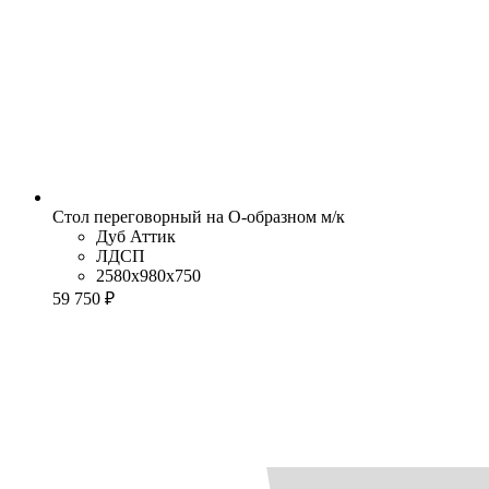
Стол переговорный на О-образном м/к
Дуб Аттик
ЛДСП
2580x980x750
59 750 ₽