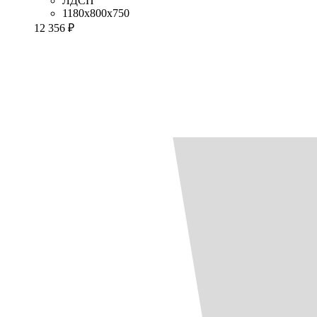
ЛДСП
1180x800x750
12 356 ₽