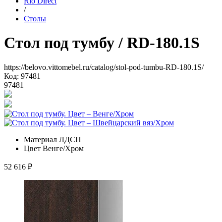
Rio Direct
/
Столы
Стол под тумбу
/ RD-180.1S
https://belovo.vittomebel.ru/catalog/stol-pod-tumbu-RD-180.1S/
Код: 97481
97481
Материал
ЛДСП
Цвет
Венге/Хром
52 616
₽