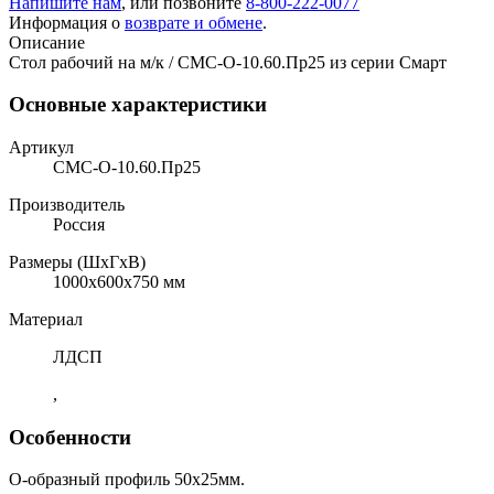
Напишите нам
, или позвоните
8-800-222-0077
Информация о
возврате и обмене
.
Описание
Стол рабочий на м/к / СMС-О-10.60.Пр25 из серии Смарт
Основные характеристики
Артикул
СMС-О-10.60.Пр25
Производитель
Россия
Размеры (ШхГхВ)
1000x600x750 мм
Материал
ЛДСП
,
Особенности
О-образный профиль 50х25мм.