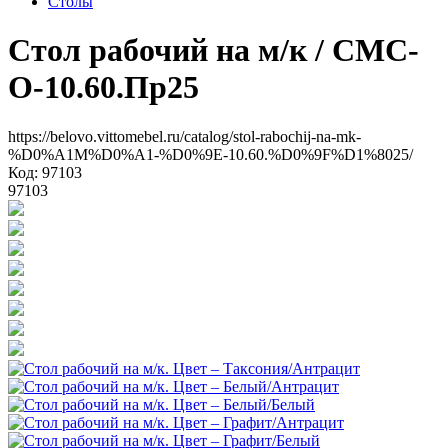
Столы
Стол рабочий на м/к
/ СMС-
О-10.60.Пр25
https://belovo.vittomebel.ru/catalog/stol-rabochij-na-mk-
%D0%A1M%D0%A1-%D0%9E-10.60.%D0%9F%D1%8025/
Код: 97103
97103