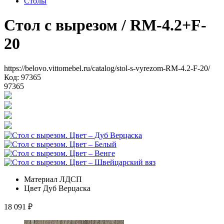
Столы
Стол с вырезом
/ RM-4.2+F-
20
https://belovo.vittomebel.ru/catalog/stol-s-vyrezom-RM-4.2-F-20/
Код: 97365
97365
Материал
ЛДСП
Цвет
Дуб Верцаска
18 091
₽