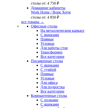
столы от:
4 750 ₽
Домашние кабинеты
Work Home
/ Ворк Хоум
столы от:
4 850 ₽
все товары →
Офисные столы
На металлическом каркасе
С ящиками
Прямые
Угловые
Для работы стоя
Трансформер
Все категории
Письменные столы
С ящиками
С тумбой
Прямые
Угловые
Для офиса
Для подростка
Все категории
Компьютерные столы
С полками
С ящиками