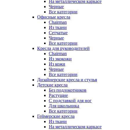
На металлическом каркасе
Черные
Все категории
Офисные кресла
Chairman
Из ткани
Сетчатые
Черные
Все категории
Кресла для руководителей
Chairman
Из экокожи
Из кожи
Черные
Все категории
Дизайнерские кресла и стулья
Детские кресла
Без подлокотников
Растущие
С подставкой для ног
Для школьника
Все категории
Геймерские кресла
Из ткани
На металлическом каркасе