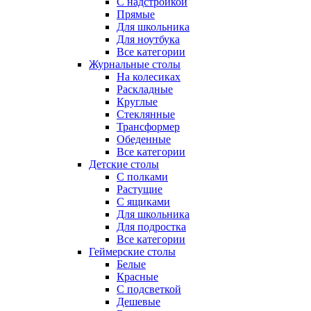
С надстройкой
Прямые
Для школьника
Для ноутбука
Все категории
Журнальные столы
На колесиках
Раскладные
Круглые
Стеклянные
Трансформер
Обеденные
Все категории
Детские столы
С полками
Растущие
С ящиками
Для школьника
Для подростка
Все категории
Геймерские столы
Белые
Красные
С подсветкой
Дешевые