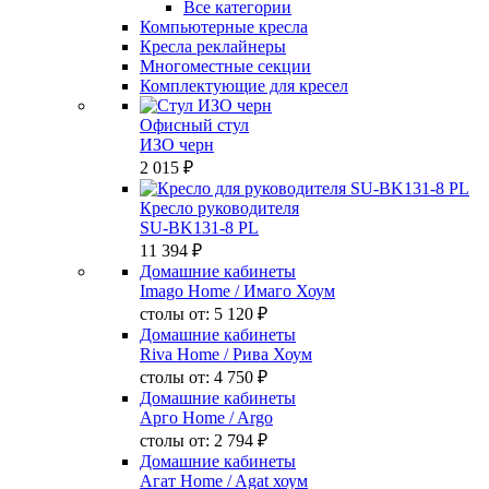
Все категории
Компьютерные кресла
Кресла реклайнеры
Многоместные секции
Комплектующие для кресел
Офисный стул
ИЗО черн
2 015 ₽
Кресло руководителя
SU-BK131-8 PL
11 394 ₽
Домашние кабинеты
Imago Home
/ Имаго Хоум
столы от:
5 120 ₽
Домашние кабинеты
Riva Home
/ Рива Хоум
столы от:
4 750 ₽
Домашние кабинеты
Арго Home
/ Argo
столы от:
2 794 ₽
Домашние кабинеты
Агат Home
/ Agat хоум