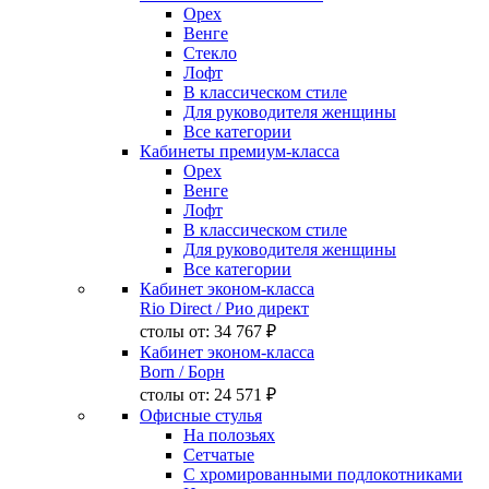
Орех
Венге
Стекло
Лофт
В классическом стиле
Для руководителя женщины
Все категории
Кабинеты премиум-класса
Орех
Венге
Лофт
В классическом стиле
Для руководителя женщины
Все категории
Кабинет эконом-класса
Rio Direct
/ Рио директ
столы от:
34 767 ₽
Кабинет эконом-класса
Born
/ Борн
столы от:
24 571 ₽
Офисные стулья
На полозьях
Сетчатые
С хромированными подлокотниками