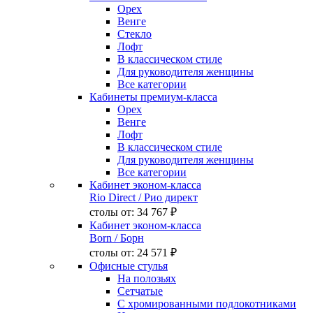
Орех
Венге
Стекло
Лофт
В классическом стиле
Для руководителя женщины
Все категории
Кабинеты премиум-класса
Орех
Венге
Лофт
В классическом стиле
Для руководителя женщины
Все категории
Кабинет эконом-класса
Rio Direct
/ Рио директ
столы от:
34 767 ₽
Кабинет эконом-класса
Born
/ Борн
столы от:
24 571 ₽
Офисные стулья
На полозьях
Сетчатые
С хромированными подлокотниками