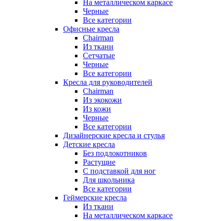
На металлическом каркасе
Черные
Все категории
Офисные кресла
Chairman
Из ткани
Сетчатые
Черные
Все категории
Кресла для руководителей
Chairman
Из экокожи
Из кожи
Черные
Все категории
Дизайнерские кресла и стулья
Детские кресла
Без подлокотников
Растущие
С подставкой для ног
Для школьника
Все категории
Геймерские кресла
Из ткани
На металлическом каркасе