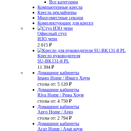
Все категории
Компьютерные кресла
Кресла реклайнеры
Многоместные секции
Комплектующие для кресел
Офисный стул
ИЗО черн
2 015 ₽
Кресло руководителя
SU-BK131-8 PL
11 394 ₽
Домашние кабинеты
Imago Home
/ Имаго Хоум
столы от:
5 120 ₽
Домашние кабинеты
Riva Home
/ Рива Хоум
столы от:
4 750 ₽
Домашние кабинеты
Арго Home
/ Argo
столы от:
2 794 ₽
Домашние кабинеты
Агат Home
/ Agat хоум