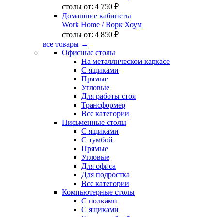
столы от:
4 750 ₽
Домашние кабинеты
Work Home
/ Ворк Хоум
столы от:
4 850 ₽
все товары →
Офисные столы
На металлическом каркасе
С ящиками
Прямые
Угловые
Для работы стоя
Трансформер
Все категории
Письменные столы
С ящиками
С тумбой
Прямые
Угловые
Для офиса
Для подростка
Все категории
Компьютерные столы
С полками
С ящиками