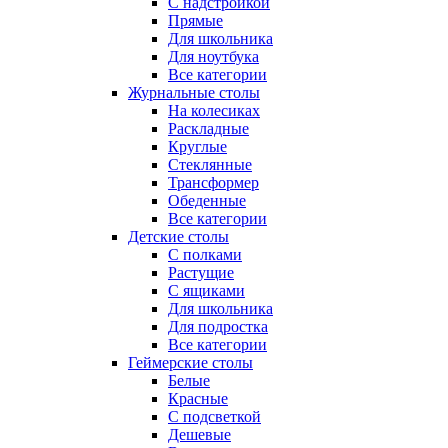
С надстройкой
Прямые
Для школьника
Для ноутбука
Все категории
Журнальные столы
На колесиках
Раскладные
Круглые
Стеклянные
Трансформер
Обеденные
Все категории
Детские столы
С полками
Растущие
С ящиками
Для школьника
Для подростка
Все категории
Геймерские столы
Белые
Красные
С подсветкой
Дешевые