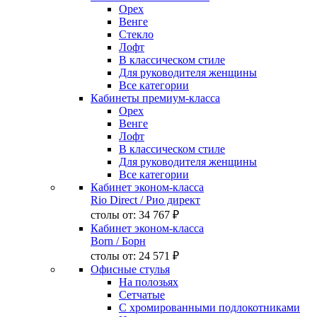
Орех
Венге
Стекло
Лофт
В классическом стиле
Для руководителя женщины
Все категории
Кабинеты премиум-класса
Орех
Венге
Лофт
В классическом стиле
Для руководителя женщины
Все категории
Кабинет эконом-класса
Rio Direct
/ Рио директ
столы от:
34 767 ₽
Кабинет эконом-класса
Born
/ Борн
столы от:
24 571 ₽
Офисные стулья
На полозьях
Сетчатые
С хромированными подлокотниками