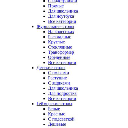
С надстройкой
Прямые
Для школьника
Для ноутбука
Все категории
Журнальные столы
На колесиках
Раскладные
Круглые
Стеклянные
Трансформер
Обеденные
Все категории
Детские столы
С полками
Растущие
С ящиками
Для школьника
Для подростка
Все категории
Геймерские столы
Белые
Красные
С подсветкой
Дешевые