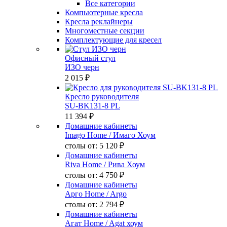
Все категории
Компьютерные кресла
Кресла реклайнеры
Многоместные секции
Комплектующие для кресел
Офисный стул
ИЗО черн
2 015 ₽
Кресло руководителя
SU-BK131-8 PL
11 394 ₽
Домашние кабинеты
Imago Home
/ Имаго Хоум
столы от:
5 120 ₽
Домашние кабинеты
Riva Home
/ Рива Хоум
столы от:
4 750 ₽
Домашние кабинеты
Арго Home
/ Argo
столы от:
2 794 ₽
Домашние кабинеты
Агат Home
/ Agat хоум