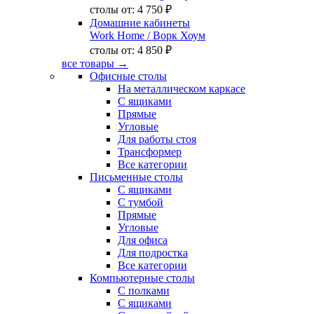
столы от:
4 750 ₽
Домашние кабинеты
Work Home
/ Ворк Хоум
столы от:
4 850 ₽
все товары →
Офисные столы
На металлическом каркасе
С ящиками
Прямые
Угловые
Для работы стоя
Трансформер
Все категории
Письменные столы
С ящиками
С тумбой
Прямые
Угловые
Для офиса
Для подростка
Все категории
Компьютерные столы
С полками
С ящиками