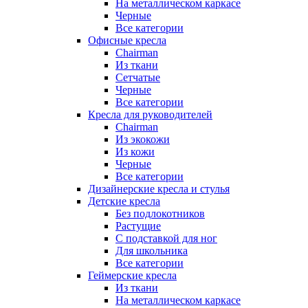
На металлическом каркасе
Черные
Все категории
Офисные кресла
Chairman
Из ткани
Сетчатые
Черные
Все категории
Кресла для руководителей
Chairman
Из экокожи
Из кожи
Черные
Все категории
Дизайнерские кресла и стулья
Детские кресла
Без подлокотников
Растущие
С подставкой для ног
Для школьника
Все категории
Геймерские кресла
Из ткани
На металлическом каркасе