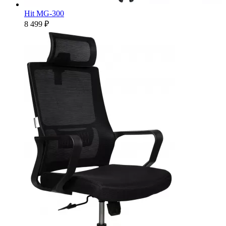
Hit MG-300
8 499 ₽