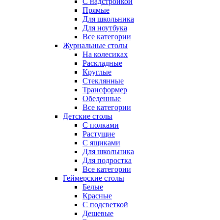
С надстройкой
Прямые
Для школьника
Для ноутбука
Все категории
Журнальные столы
На колесиках
Раскладные
Круглые
Стеклянные
Трансформер
Обеденные
Все категории
Детские столы
С полками
Растущие
С ящиками
Для школьника
Для подростка
Все категории
Геймерские столы
Белые
Красные
С подсветкой
Дешевые