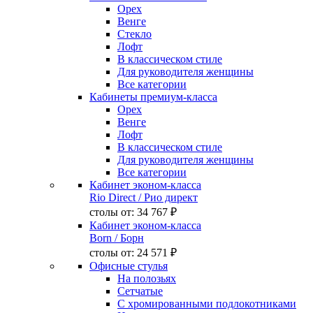
Орех
Венге
Стекло
Лофт
В классическом стиле
Для руководителя женщины
Все категории
Кабинеты премиум-класса
Орех
Венге
Лофт
В классическом стиле
Для руководителя женщины
Все категории
Кабинет эконом-класса
Rio Direct
/ Рио директ
столы от:
34 767 ₽
Кабинет эконом-класса
Born
/ Борн
столы от:
24 571 ₽
Офисные стулья
На полозьях
Сетчатые
С хромированными подлокотниками