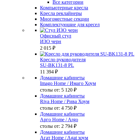
Все категории
Компьютерные кресла
Кресла реклайнеры
Многоместные секции
Комплектующие для кресел
Офисный стул
ИЗО черн
2 015 ₽
Кресло руководителя
SU-BK131-8 PL
11 394 ₽
Домашние кабинеты
Imago Home
/ Имаго Хоум
столы от:
5 120 ₽
Домашние кабинеты
Riva Home
/ Рива Хоум
столы от:
4 750 ₽
Домашние кабинеты
Арго Home
/ Argo
столы от:
2 794 ₽
Домашние кабинеты
Агат Home
/ Agat хоум