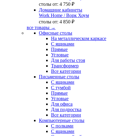
столы от:
4 750 ₽
Домашние кабинеты
Work Home
/ Ворк Хоум
столы от:
4 850 ₽
все товары →
Офисные столы
На металлическом каркасе
С ящиками
Прямые
Угловые
Для работы стоя
Трансформер
Все категории
Письменные столы
С ящиками
С тумбой
Прямые
Угловые
Для офиса
Для подростка
Все категории
Компьютерные столы
С полками
С ящиками