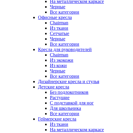
На металлическом каркасе
Черные
Все категории
Офисные кресла
Chairman
Из ткани
Сетчатые
Черные
Все категории
Кресла для руководителей
Chairman
Из экокожи
Из кожи
Черные
Все категории
Дизайнерские кресла и стулья
Детские кресла
Без подлокотников
Растущие
С подставкой для ног
Для школьника
Все категории
Геймерские кресла
Из ткани
На металлическом каркасе