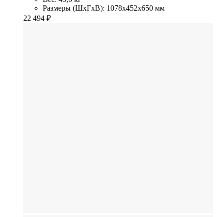
Размеры (ШхГхВ): 1078x452x650 мм
22 494
₽