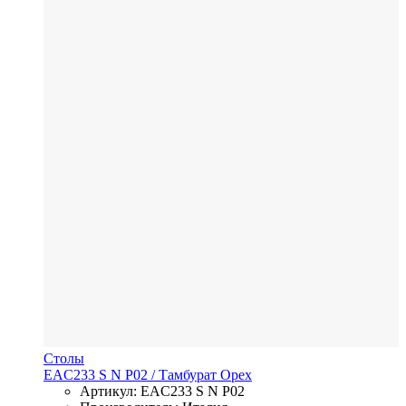
Столы
EAC233 S N P02
/ Тамбурат
Орех
Артикул: EAC233 S N P02