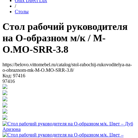
Onix Direct Lux
/
Столы
Стол рабочий руководителя
на О-образном м/к
/ M-
O.MO-SRR-3.8
https://belovo.vittomebel.ru/catalog/stol-rabochij-rukovoditelya-na-
o-obraznom-mk-M-O.MO-SRR-3.8/
Код: 97416
97416