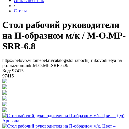
Onix Direct Lux
/
Столы
Стол рабочий руководителя
на П-образном м/к
/ M-O.MP-
SRR-6.8
https://belovo.vittomebel.ru/catalog/stol-rabochij-rukovoditelya-na-
p-obraznom-mk-M-O.MP-SRR-6.8/
Код: 97415
97415