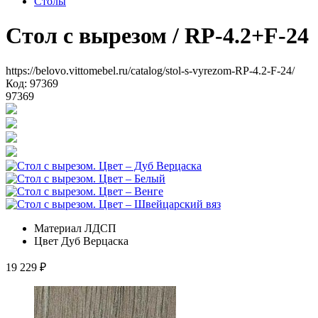
Столы
Стол с вырезом
/ RP-4.2+F-24
https://belovo.vittomebel.ru/catalog/stol-s-vyrezom-RP-4.2-F-24/
Код: 97369
97369
Материал
ЛДСП
Цвет
Дуб Верцаска
19 229
₽