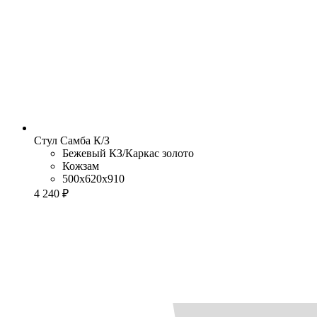
Стул Самба К/З
Бежевый КЗ/Каркас золото
Кожзам
500x620x910
4 240 ₽