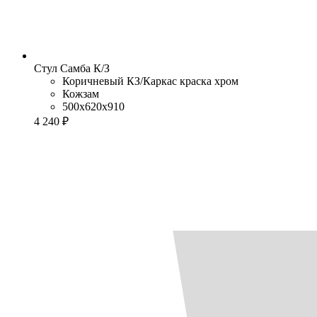
Стул Самба К/З
Коричневый КЗ/Каркас краска хром
Кожзам
500x620x910
4 240 ₽