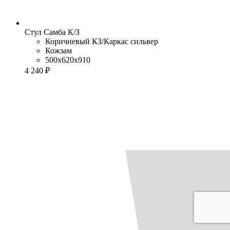
Стул Самба К/З
Коричневый КЗ/Каркас сильвер
Кожзам
500x620x910
4 240 ₽