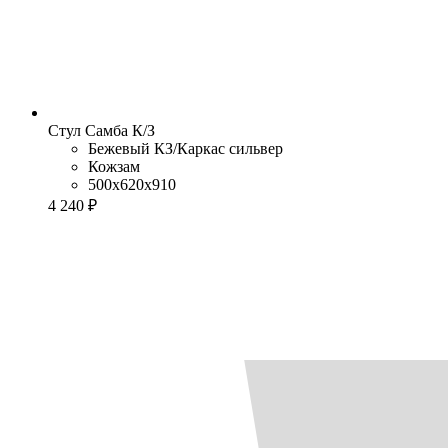
Стул Самба К/З
Бежевый КЗ/Каркас сильвер
Кожзам
500x620x910
4 240 ₽