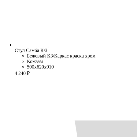
Стул Самба К/З
Бежевый КЗ/Каркас краска хром
Кожзам
500x620x910
4 240 ₽