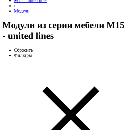
М15 - united lines
/
Модули
Модули из серии мебели М15
- united lines
Сбросить
Фильтры