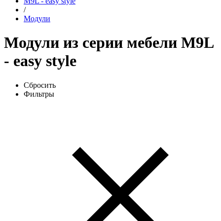
М9L - easy style
/
Модули
Модули из серии мебели М9L
- easy style
Сбросить
Фильтры