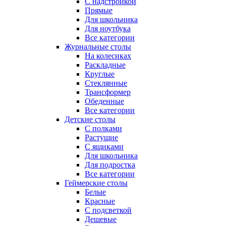
С надстройкой
Прямые
Для школьника
Для ноутбука
Все категории
Журнальные столы
На колесиках
Раскладные
Круглые
Стеклянные
Трансформер
Обеденные
Все категории
Детские столы
С полками
Растущие
С ящиками
Для школьника
Для подростка
Все категории
Геймерские столы
Белые
Красные
С подсветкой
Дешевые