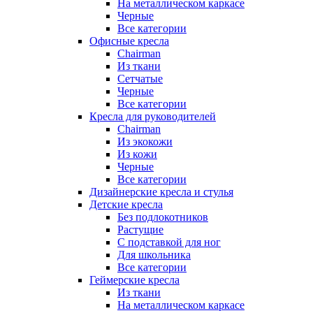
На металлическом каркасе
Черные
Все категории
Офисные кресла
Chairman
Из ткани
Сетчатые
Черные
Все категории
Кресла для руководителей
Chairman
Из экокожи
Из кожи
Черные
Все категории
Дизайнерские кресла и стулья
Детские кресла
Без подлокотников
Растущие
С подставкой для ног
Для школьника
Все категории
Геймерские кресла
Из ткани
На металлическом каркасе