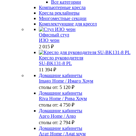
Все категории
Компьютерные кресла
Кресла реклайнеры
Многоместные секции
Комплектующие для кресел
Офисный стул
ИЗО черн
2 015 ₽
Кресло руководителя
SU-BK131-8 PL
11 394 ₽
Домашние кабинеты
Imago Home
/ Имаго Хоум
столы от:
5 120 ₽
Домашние кабинеты
Riva Home
/ Рива Хоум
столы от:
4 750 ₽
Домашние кабинеты
Арго Home
/ Argo
столы от:
2 794 ₽
Домашние кабинеты
Агат Home
/ Agat хоум