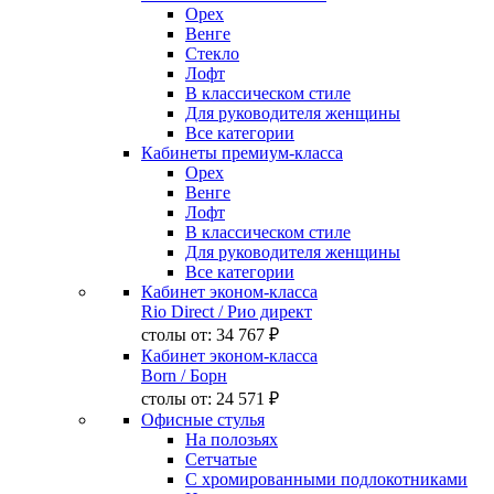
Орех
Венге
Стекло
Лофт
В классическом стиле
Для руководителя женщины
Все категории
Кабинеты премиум-класса
Орех
Венге
Лофт
В классическом стиле
Для руководителя женщины
Все категории
Кабинет эконом-класса
Rio Direct
/ Рио директ
столы от:
34 767 ₽
Кабинет эконом-класса
Born
/ Борн
столы от:
24 571 ₽
Офисные стулья
На полозьях
Сетчатые
С хромированными подлокотниками