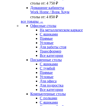
столы от:
4 750 ₽
Домашние кабинеты
Work Home
/ Ворк Хоум
столы от:
4 850 ₽
все товары →
Офисные столы
На металлическом каркасе
С ящиками
Прямые
Угловые
Для работы стоя
Трансформер
Все категории
Письменные столы
С ящиками
С тумбой
Прямые
Угловые
Для офиса
Для подростка
Все категории
Компьютерные столы
С полками
С ящиками