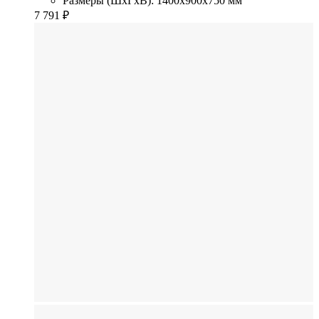
Размеры (ШхГхВ): 1400x900x750 мм
7 791
₽