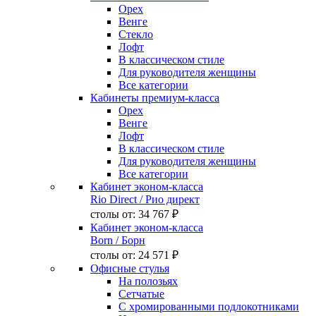
Орех
Венге
Стекло
Лофт
В классическом стиле
Для руководителя женщины
Все категории
Кабинеты премиум-класса
Орех
Венге
Лофт
В классическом стиле
Для руководителя женщины
Все категории
Кабинет эконом-класса
Rio Direct
/ Рио директ
столы от:
34 767 ₽
Кабинет эконом-класса
Born
/ Борн
столы от:
24 571 ₽
Офисные стулья
На полозьях
Сетчатые
С хромированными подлокотниками