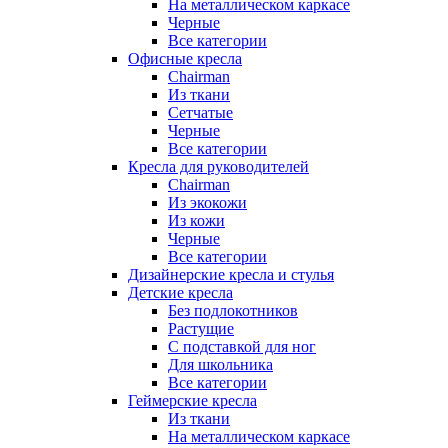
На металлическом каркасе
Черные
Все категории
Офисные кресла
Chairman
Из ткани
Сетчатые
Черные
Все категории
Кресла для руководителей
Chairman
Из экокожи
Из кожи
Черные
Все категории
Дизайнерские кресла и стулья
Детские кресла
Без подлокотников
Растущие
С подставкой для ног
Для школьника
Все категории
Геймерские кресла
Из ткани
На металлическом каркасе