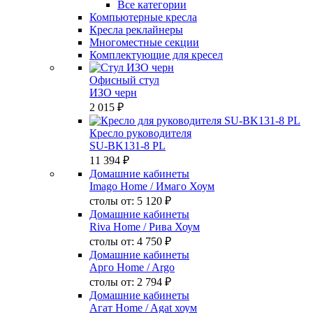
Все категории
Компьютерные кресла
Кресла реклайнеры
Многоместные секции
Комплектующие для кресел
Офисный стул
ИЗО черн
2 015 ₽
Кресло руководителя
SU-BK131-8 PL
11 394 ₽
Домашние кабинеты
Imago Home
/ Имаго Хоум
столы от:
5 120 ₽
Домашние кабинеты
Riva Home
/ Рива Хоум
столы от:
4 750 ₽
Домашние кабинеты
Арго Home
/ Argo
столы от:
2 794 ₽
Домашние кабинеты
Агат Home
/ Agat хоум