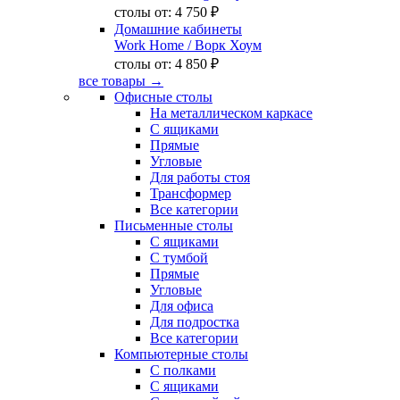
столы от:
4 750 ₽
Домашние кабинеты
Work Home
/ Ворк Хоум
столы от:
4 850 ₽
все товары →
Офисные столы
На металлическом каркасе
С ящиками
Прямые
Угловые
Для работы стоя
Трансформер
Все категории
Письменные столы
С ящиками
С тумбой
Прямые
Угловые
Для офиса
Для подростка
Все категории
Компьютерные столы
С полками
С ящиками