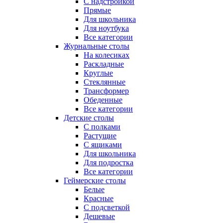
С надстройкой
Прямые
Для школьника
Для ноутбука
Все категории
Журнальные столы
На колесиках
Раскладные
Круглые
Стеклянные
Трансформер
Обеденные
Все категории
Детские столы
С полками
Растущие
С ящиками
Для школьника
Для подростка
Все категории
Геймерские столы
Белые
Красные
С подсветкой
Дешевые