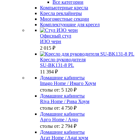
Все категории
Компьютерные кресла
Кресла реклайнеры
Многоместные секции
Комплектующие для кресел
Офисный стул
ИЗО черн
2 015 ₽
Кресло руководителя
SU-BK131-8 PL
11 394 ₽
Домашние кабинеты
Imago Home
/ Имаго Хоум
столы от:
5 120 ₽
Домашние кабинеты
Riva Home
/ Рива Хоум
столы от:
4 750 ₽
Домашние кабинеты
Арго Home
/ Argo
столы от:
2 794 ₽
Домашние кабинеты
Агат Home
/ Agat хоум