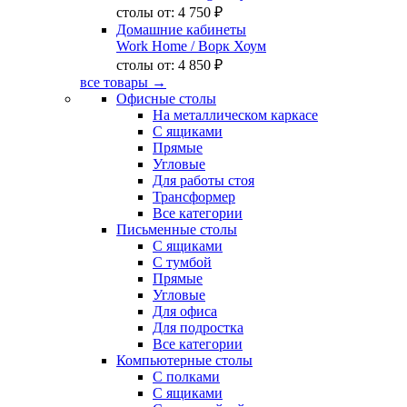
столы от:
4 750 ₽
Домашние кабинеты
Work Home
/ Ворк Хоум
столы от:
4 850 ₽
все товары →
Офисные столы
На металлическом каркасе
С ящиками
Прямые
Угловые
Для работы стоя
Трансформер
Все категории
Письменные столы
С ящиками
С тумбой
Прямые
Угловые
Для офиса
Для подростка
Все категории
Компьютерные столы
С полками
С ящиками