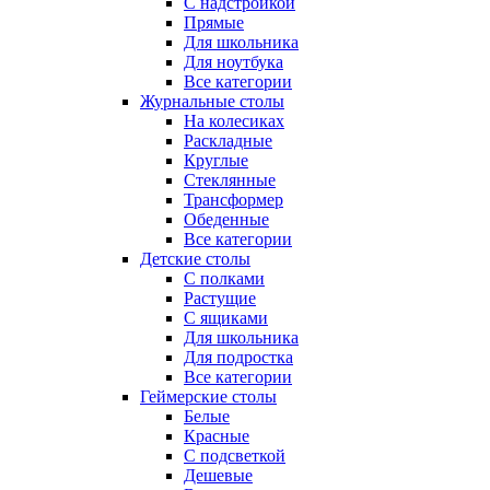
С надстройкой
Прямые
Для школьника
Для ноутбука
Все категории
Журнальные столы
На колесиках
Раскладные
Круглые
Стеклянные
Трансформер
Обеденные
Все категории
Детские столы
С полками
Растущие
С ящиками
Для школьника
Для подростка
Все категории
Геймерские столы
Белые
Красные
С подсветкой
Дешевые