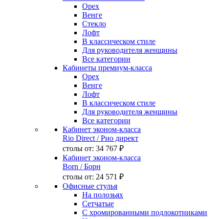
Орех
Венге
Стекло
Лофт
В классическом стиле
Для руководителя женщины
Все категории
Кабинеты премиум-класса
Орех
Венге
Лофт
В классическом стиле
Для руководителя женщины
Все категории
Кабинет эконом-класса
Rio Direct
/ Рио директ
столы от:
34 767 ₽
Кабинет эконом-класса
Born
/ Борн
столы от:
24 571 ₽
Офисные стулья
На полозьях
Сетчатые
С хромированными подлокотниками