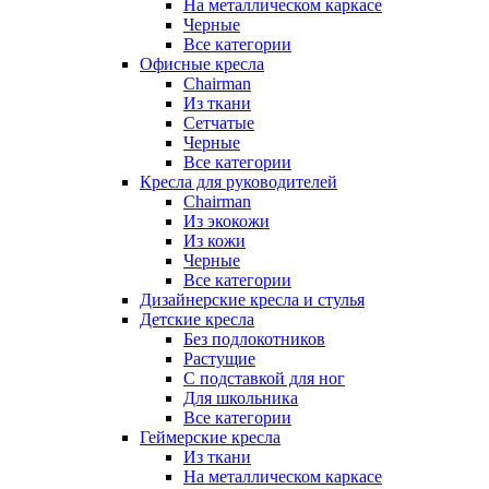
На металлическом каркасе
Черные
Все категории
Офисные кресла
Chairman
Из ткани
Сетчатые
Черные
Все категории
Кресла для руководителей
Chairman
Из экокожи
Из кожи
Черные
Все категории
Дизайнерские кресла и стулья
Детские кресла
Без подлокотников
Растущие
С подставкой для ног
Для школьника
Все категории
Геймерские кресла
Из ткани
На металлическом каркасе