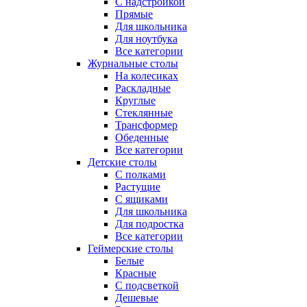
С надстройкой
Прямые
Для школьника
Для ноутбука
Все категории
Журнальные столы
На колесиках
Раскладные
Круглые
Стеклянные
Трансформер
Обеденные
Все категории
Детские столы
С полками
Растущие
С ящиками
Для школьника
Для подростка
Все категории
Геймерские столы
Белые
Красные
С подсветкой
Дешевые