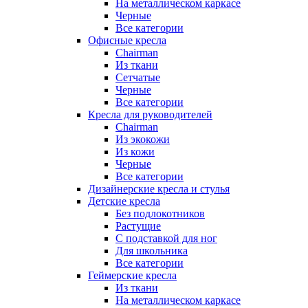
На металлическом каркасе
Черные
Все категории
Офисные кресла
Chairman
Из ткани
Сетчатые
Черные
Все категории
Кресла для руководителей
Chairman
Из экокожи
Из кожи
Черные
Все категории
Дизайнерские кресла и стулья
Детские кресла
Без подлокотников
Растущие
С подставкой для ног
Для школьника
Все категории
Геймерские кресла
Из ткани
На металлическом каркасе