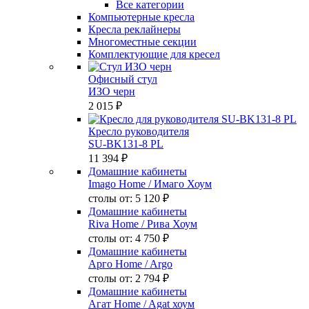
Все категории
Компьютерные кресла
Кресла реклайнеры
Многоместные секции
Комплектующие для кресел
Офисный стул
ИЗО черн
2 015 ₽
Кресло руководителя
SU-BK131-8 PL
11 394 ₽
Домашние кабинеты
Imago Home
/ Имаго Хоум
столы от:
5 120 ₽
Домашние кабинеты
Riva Home
/ Рива Хоум
столы от:
4 750 ₽
Домашние кабинеты
Арго Home
/ Argo
столы от:
2 794 ₽
Домашние кабинеты
Агат Home
/ Agat хоум