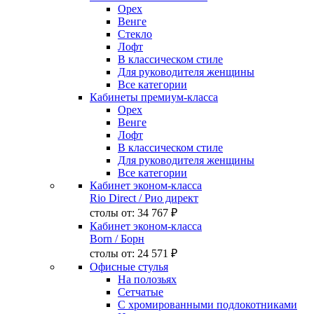
Орех
Венге
Стекло
Лофт
В классическом стиле
Для руководителя женщины
Все категории
Кабинеты премиум-класса
Орех
Венге
Лофт
В классическом стиле
Для руководителя женщины
Все категории
Кабинет эконом-класса
Rio Direct
/ Рио директ
столы от:
34 767 ₽
Кабинет эконом-класса
Born
/ Борн
столы от:
24 571 ₽
Офисные стулья
На полозьях
Сетчатые
С хромированными подлокотниками