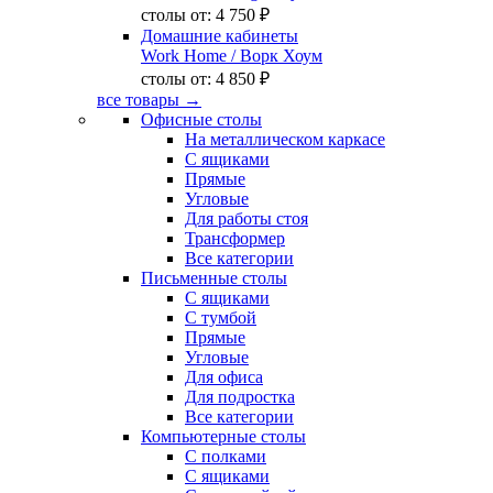
столы от:
4 750 ₽
Домашние кабинеты
Work Home
/ Ворк Хоум
столы от:
4 850 ₽
все товары →
Офисные столы
На металлическом каркасе
С ящиками
Прямые
Угловые
Для работы стоя
Трансформер
Все категории
Письменные столы
С ящиками
С тумбой
Прямые
Угловые
Для офиса
Для подростка
Все категории
Компьютерные столы
С полками
С ящиками